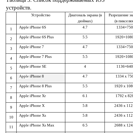
устройств.
Устройство
Диагональ экрана (в
Разрешение э
дюймах)
(в пикселях
Apple iPhone 6S
4.7
1334×750
1
Apple iPhone 6S Plus
5.5
1920×108
2
Apple iPhone 7
4.7
1334×750
3
Apple iPhone 7 Plus
5.5
1920×108
4
Apple iPhone SE
4
1136×640
5
Apple
iPhone 8
4.7
1334 x 75
6
Apple iPhone 8 Plus
5.5
1920 x 108
7
Apple iPhone Xr
6.1
1792 x 82
8
Apple iPhone X
5.8
2436 x 112
9
Apple iPhone Xs
5.8
2436 x 112
10
Apple iPhone Xs Max
6.5
2688 x 124
11