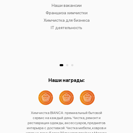
IANCA
Наши вакансии
Химч
в
Франшиза химчистки
Химчис
сти
Химчистка для бизнеса
Химчист
к
IT деятельность
Химчист
Ре
Хр
Наши награды:
Химчистка BIANCA: премиальный бытовой
сервис на каждый день. Чистка, ремонт и
реставрация одежды, аксессуаров, предметов
интерьера с доставкой. Чистка мебели, ковров и