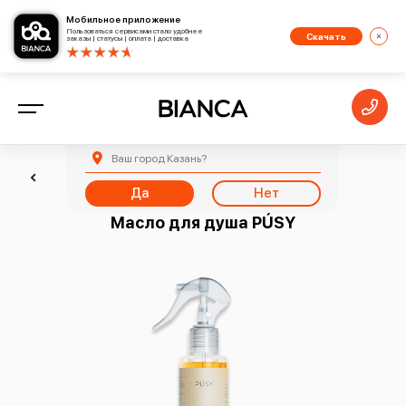
Мобильное приложение
Пользоваться сервисами стало удобнее
Скачать
заказы | статусы | оплата | доставка
Ваш город
Казань
?
Назад
Да
Нет
Масло для душа PÚSY