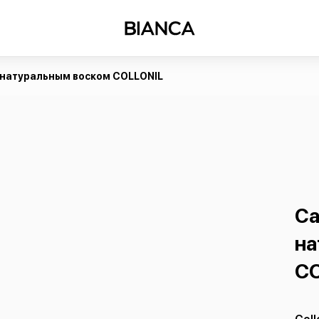
 натуральным воском COLLONIL
Са
на
C