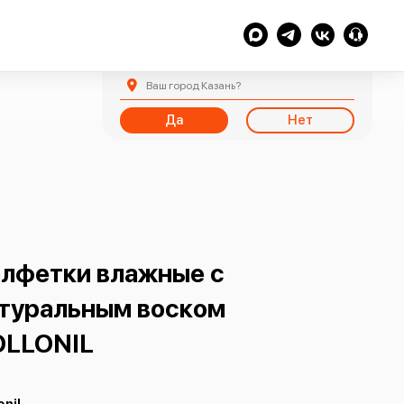
Ваш город
Казань
?
Да
Нет
лфетки влажные с
туральным воском
OLLONIL