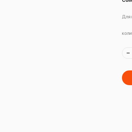
Coll
Для 
коли