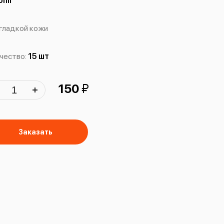
onil
гладкой кожи
чество:
15 шт
й
150
Заказать