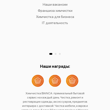
IANCA
Наши вакансии
Химч
в
Франшиза химчистки
Химчис
сти
Химчистка для бизнеса
Химчист
к
IT деятельность
Химчист
Ре
Хр
Наши награды:
Химчистка BIANCA: премиальный бытовой
сервис на каждый день. Чистка, ремонт и
реставрация одежды, аксессуаров, предметов
интерьера с доставкой. Чистка мебели, ковров и