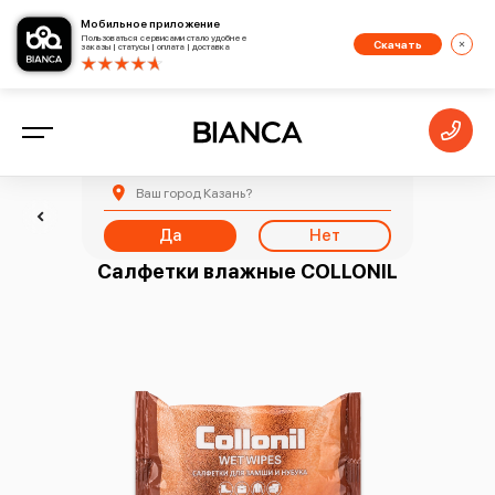
Мобильное приложение
Пользоваться сервисами стало удобнее
Скачать
заказы | статусы | оплата | доставка
Ваш город
Казань
?
Назад
Да
Нет
Салфетки влажные COLLONIL