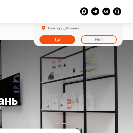
Ваш город
Казань
?
Да
Нет
ань