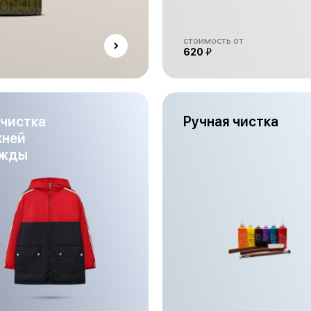
стоимость от
й
620
чистка
Ручная чистка
хней
жды