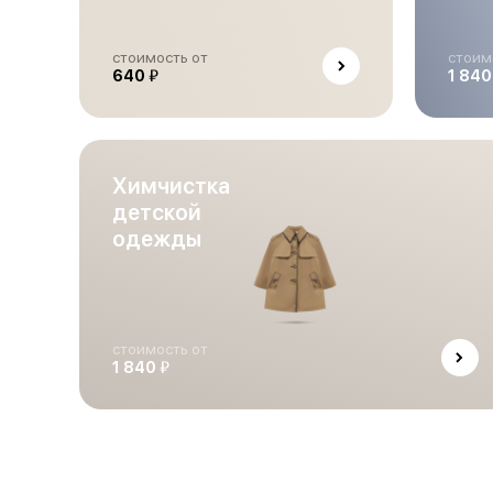
стоимость от
стоим
й
640
1 84
Химчистка
детской
одежды
стоимость от
й
1 840