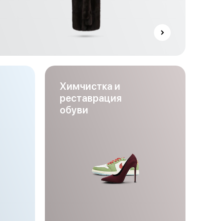
Химчистка и
реставрация
обуви