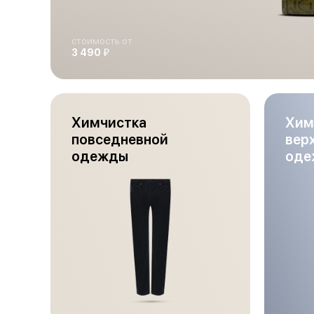
стоимость от
й
3 490
Химчистка
Хим
повседневной
вер
одежды
оде