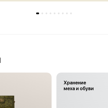
и
Хранение
меха и обуви