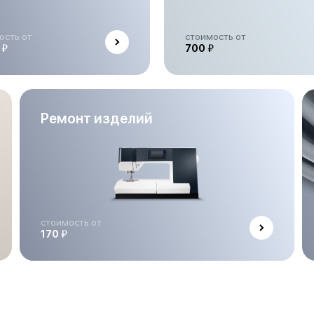
ость от
стоимость от
й
й
0
700
Ремонт изделий
стоимость от
й
170