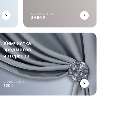
стоимость от
й
3 690
Химчистка
предметов
интерьера
стоимость от
й
320