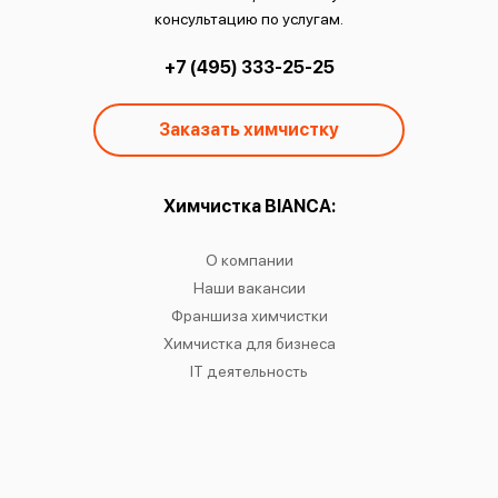
консультацию по услугам.
+7 (495) 333-25-25
Заказать химчистку
ы:
Химчистка BIANCA:
О
чистку
О компании
Химчист
IANCA
Наши вакансии
Химч
в
Франшиза химчистки
Химчис
сти
Химчистка для бизнеса
Химчист
к
IT деятельность
Химчист
Ре
Хр