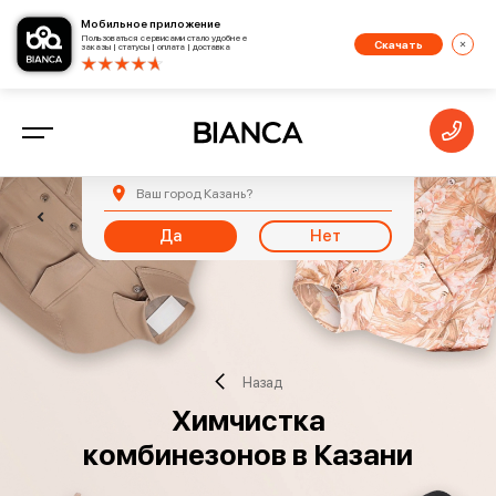
Мобильное приложение
Пользоваться сервисами стало удобнее
Скачать
заказы | статусы | оплата | доставка
Ваш город
Казань
?
Да
Нет
Назад
Химчистка
комбинезонов в Казани