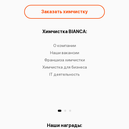
Заказать химчистку
ы:
Химчистка BIANCA:
О
чистку
О компании
Химчист
IANCA
Наши вакансии
Химч
в
Франшиза химчистки
Химчис
сти
Химчистка для бизнеса
Химчист
к
IT деятельность
Химчист
Ре
Хр
Наши награды: