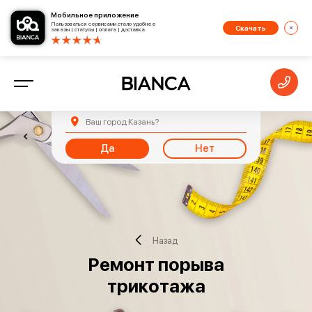
Мобильное приложение
Пользоваться сервисами стало удобнее
Скачать
заказы | статусы | оплата | доставка
Ваш город
Казань
?
Да
Нет
Назад
Ремонт порыва
трикотажа