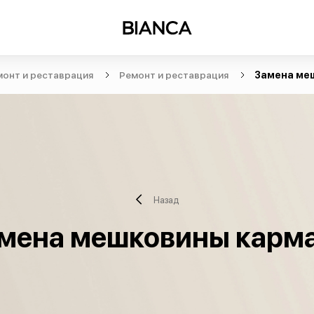
монт и реставрация
Ремонт и реставрация
Замена ме
Назад
мена мешковины карм