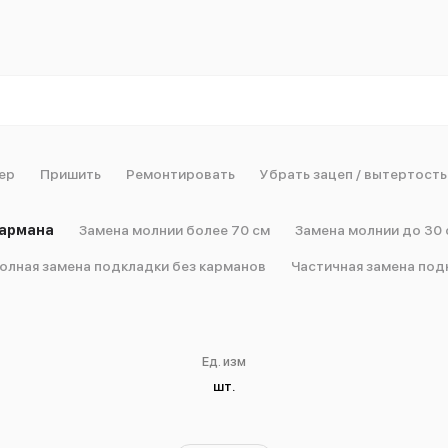
ер
Пришить
Ремонтировать
Убрать зацеп / вытертость
кармана
Замена молнии более 70 см
Замена молнии до 30 
олная замена подкладки без карманов
Частичная замена под
Ед. изм
шт.