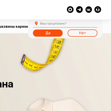
Ваш город
Казань
?
шковины кармана
Да
Нет
ана