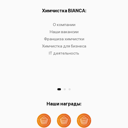
ы:
Химчистка BIANCA:
О
чистку
О компании
Химчист
IANCA
Наши вакансии
Химч
в
Франшиза химчистки
Химчис
сти
Химчистка для бизнеса
Химчист
к
IT деятельность
Химчист
Ре
Хр
Наши награды: