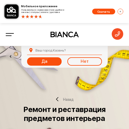
Мобильное приложение
Пользоваться сервисами стало удобнее
Скачать
заказы | статусы | оплата | доставка
Ваш город
Казань
?
Да
Нет
Назад
Ремонт и реставрация
предметов интерьера